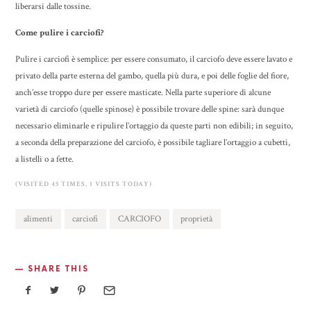
liberarsi dalle tossine.
Come pulire i carciofi?
Pulire i carciofi è semplice: per essere consumato, il carciofo deve essere lavato e
privato della parte esterna del gambo, quella più dura, e poi delle foglie del fiore,
anch’esse troppo dure per essere masticate. Nella parte superiore di alcune
varietà di carciofo (quelle spinose) è possibile trovare delle spine: sarà dunque
necessario eliminarle e ripulire l’ortaggio da queste parti non edibili; in seguito,
a seconda della preparazione del carciofo, è possibile tagliare l’ortaggio a cubetti,
a listelli o a fette.
(VISITED 45 TIMES, 1 VISITS TODAY)
alimenti
carciofi
CARCIOFO
proprietà
SHARE THIS