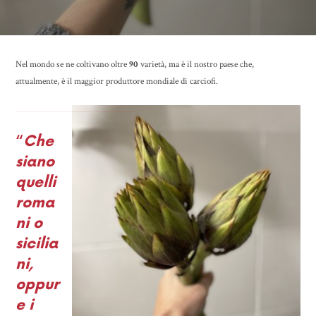
Nel mondo se ne coltivano oltre
90
varietà, ma è il nostro paese che,
attualmente, è il maggior produttore mondiale di carciofi.
“
Che
siano
quelli
roma
ni o
sicilia
ni,
oppur
e i