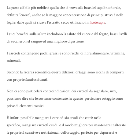
La parte edibile più nobile è quella che si trova alle base del capolino fiorale,
definita “cuore”, anche se la maggior concentrazione di principi attivi è nelle
foglie, dalle quali si ricava l’estratto secco utilizzato in
fitoterapia
.
I suoi benefici sulla salute includono la salute del cuore e del fegato, bassi livelli
di zucchero nel sangue ed una migliore digestione.
I carciofi contengono pochi grassi e sono ricchi di fibra alimentare, vitamine,
minerali.
Secondo la ricerca scientifica questi deliziosi ortaggi sono ricchi di composti
con proprietàantiossidanti.
Non ci sono particolari controindicazioni dei carciofi da segnalare, anzi,
possiamo dire che le sostanze contenute in questo particolare ortaggio sono
prive di elementi tossici.
È infatti possibile mangiare i carciofi sia crudi che cotti: nello
specifico, mangiare carciofi crudi è il modo migliore per mantenere inalterate
le proprietà curative e nutrizionali dell’ortaggio, perfetto per depurarsi e