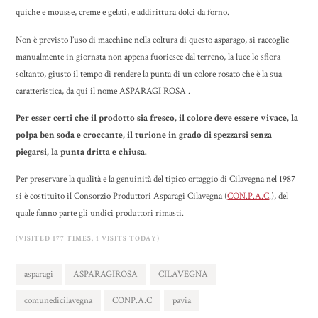
quiche e mousse, creme e gelati, e addirittura dolci da forno.
Non è previsto l’uso di macchine nella coltura di questo asparago, si raccoglie
manualmente in giornata non appena fuoriesce dal terreno, la luce lo sfiora
soltanto, giusto il tempo di rendere la punta di un colore rosato che è la sua
caratteristica, da qui il nome ASPARAGI ROSA .
Per esser certi che il prodotto sia fresco, il colore deve essere vivace, la
polpa ben soda e croccante, il turione in grado di spezzarsi senza
piegarsi, la punta dritta e chiusa.
Per preservare la qualità e la genuinità del tipico ortaggio di Cilavegna nel 1987
si è costituito il Consorzio Produttori Asparagi Cilavegna (
CON.P.A.C
.), del
quale fanno parte gli undici produttori rimasti.
(VISITED 177 TIMES, 1 VISITS TODAY)
asparagi
ASPARAGIROSA
CILAVEGNA
comunedicilavegna
CONP.A.C
pavia