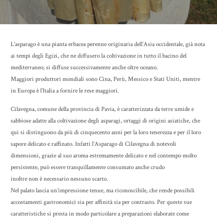
L’asparago è una pianta erbacea perenne originaria dell’Asia occidentale, già nota
ai tempi degli Egizi, che ne diffusero la coltivazione in tutto il bacino del
mediterraneo; si diffuse successivamente anche oltre oceano.
Maggiori produttori mondiali sono Cina, Perù, Messico e Stati Uniti, mentre
in Europa è l’Italia a fornire le rese maggiori.
Cilavegna, comune della provincia di Pavia, è caratterizzata da terre umide e
sabbiose adatte alla coltivazione degli asparagi, ortaggi di origini asiatiche, che
qui si distinguono da più di cinquecento anni per la loro tenerezza e per il loro
sapore delicato e raffinato. Infatti l’Asparago di Cilavegna di notevoli
dimensioni, grazie al suo aroma estremamente delicato e nel contempo molto
persistente, può essere tranquillamente consumato anche crudo
inoltre non è necessario nessuno scarto.
Nel palato lascia un’impressione tenue, ma riconoscibile, che rende possibili
accostamenti gastronomici sia per affinità sia per contrasto. Per queste sue
caratteristiche si presta in modo particolare a preparazioni elaborate come