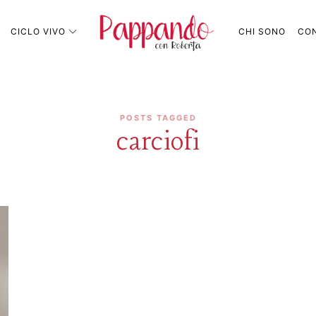
Pappando.it
CICLO VIVO
CHI SONO
CON
POSTS TAGGED
carciofi