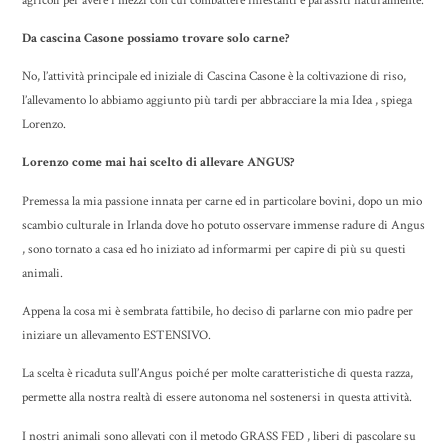
agricoli per avere i mezzi con cui combattere infestanti e parassiti naturalmente.
Da cascina Casone possiamo trovare solo carne?
No, l’attività principale ed iniziale di Cascina Casone è la coltivazione di riso,
l’allevamento lo abbiamo aggiunto più tardi per abbracciare la mia Idea , spiega
Lorenzo.
Lorenzo come mai hai scelto di allevare ANGUS?
Premessa la mia passione innata per carne ed in particolare bovini, dopo un mio
scambio culturale in Irlanda dove ho potuto osservare immense radure di Angus
, sono tornato a casa ed ho iniziato ad informarmi per capire di più su questi
animali.
Appena la cosa mi è sembrata fattibile, ho deciso di parlarne con mio padre per
iniziare un allevamento ESTENSIVO.
La scelta è ricaduta sull’Angus poiché per molte caratteristiche di questa razza,
permette alla nostra realtà di essere autonoma nel sostenersi in questa attività.
I nostri animali sono allevati con il metodo GRASS FED , liberi di pascolare su