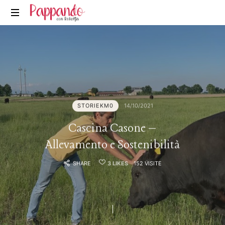
Pappando.it
STORIEKM0
14/10/2021
Cascina Casone –
Allevamento e Sostenibilità
SHARE
3
LIKES
152 VISITE