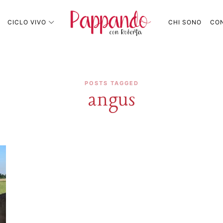
Pappando.it
CICLO VIVO
CHI SONO
CON
POSTS TAGGED
angus