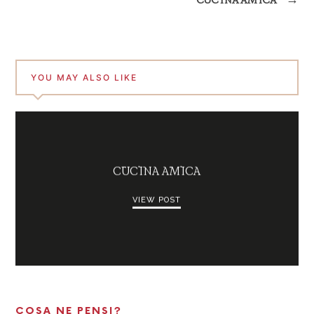
CUCINA AMICA
→
YOU MAY ALSO LIKE
CUCINA AMICA
VIEW POST
COSA NE PENSI?