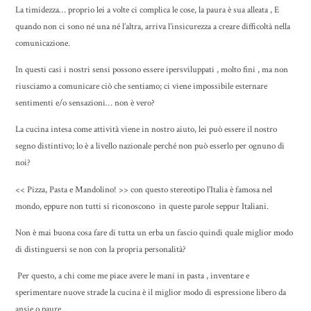
La timidezza… proprio lei a volte ci complica le cose, la paura è sua alleata , E
quando non ci sono né una né l’altra, arriva l’insicurezza a creare difficoltà nella
comunicazione.
In questi casi i nostri sensi possono essere ipersviluppati , molto fini , ma non
riusciamo a comunicare ciò che sentiamo; ci viene impossibile esternare
sentimenti e/o sensazioni… non è vero?
La cucina intesa come attività viene in nostro aiuto, lei può essere il nostro
segno distintivo; lo è a livello nazionale perché non può esserlo per ognuno di
noi?
<< Pizza, Pasta e Mandolino! >> con questo stereotipo l’Italia è famosa nel
mondo, eppure non tutti si riconoscono in queste parole seppur Italiani.
Non è mai buona cosa fare di tutta un erba un fascio quindi quale miglior modo
di distinguersi se non con la propria personalità?
Per questo, a chi come me piace avere le mani in pasta , inventare e
sperimentare nuove strade la cucina è il miglior modo di espressione libero da
ansie o paure .