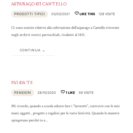
ASPARAGO DI CANTELLO
PRODOTTI TIPICI
03/03/2021
LIKE THIS
128 VISITE
Ci sono notizie relative alla coltivazione dell’asparago a Cantello ritrovate
negli archivi storici parrocchiali, risalenti al 1831.
CONTINUA
FAI DA TE
PENSIERI
28/10/2020
1
LIKE
59 VISITE
Mi ricordo, quando a scuola odiavo fare i “lavoretti”, costruire con le mie
mani oggetti , progetti e regalini per le varie festività. Quando le maestre
spingevano perché io e…