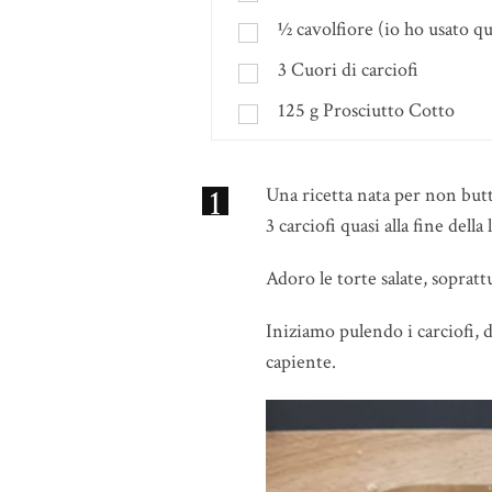
½
cavolfiore (io ho usato q
3
Cuori di carciofi
125
g
Prosciutto Cotto
1
Una ricetta nata per non butt
3 carciofi quasi alla fine dell
Adoro le torte salate, sopratt
Iniziamo pulendo i carciofi, 
capiente.