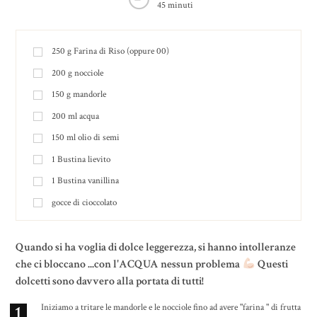
45 minuti
250
g
Farina di Riso (oppure 00)
200
g
nocciole
150
g
mandorle
200
ml
acqua
150
ml
olio di semi
1
Bustina lievito
1
Bustina vanillina
gocce di cioccolato
Quando si ha voglia di dolce leggerezza, si hanno intolleranze
che ci bloccano ...con l'ACQUA nessun problema
Questi
dolcetti sono davvero alla portata di tutti!
1
Iniziamo a tritare le mandorle e le nocciole fino ad avere "farina " di frutta