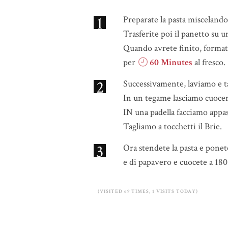
1
Preparate la pasta miscelando l
Trasferite poi il panetto su un
Quando avrete finito, formate 
per
60 Minutes
al fresco.
2
Successivamente, laviamo e tag
In un tegame lasciamo cuocer
IN una padella facciamo appass
Tagliamo a tocchetti il Brie.
3
Ora stendete la pasta e ponete
e di papavero e cuocete a 180
(VISITED 69 TIMES, 1 VISITS TODAY)