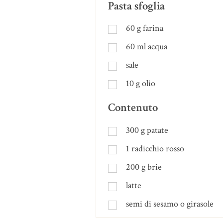
Pasta sfoglia
60
g
farina
60
ml
acqua
sale
10
g
olio
Contenuto
300
g
patate
1
radicchio rosso
200
g
brie
latte
semi di sesamo o girasole